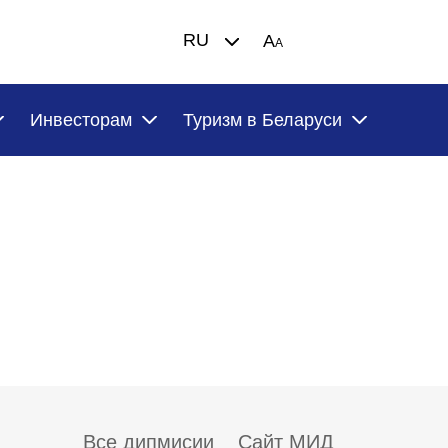
RU
A
A
Инвесторам
Туризм в Беларуси
Все дипмисии
Сайт МИД